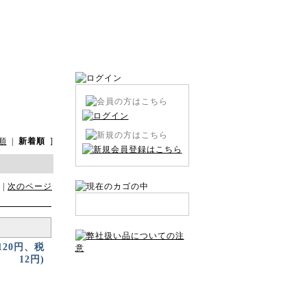
順
|
新着順
]
 |
次のページ
120円、税
12円)