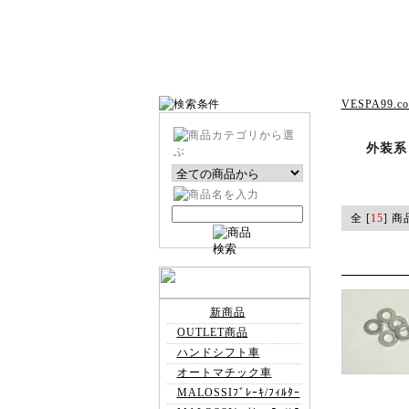
VESPA99.c
外装系
全 [
15
] 商
新商品
OUTLET商品
ハンドシフト車
オートマチック車
MALOSSIﾌﾞﾚｰｷ/ﾌｨﾙﾀｰ