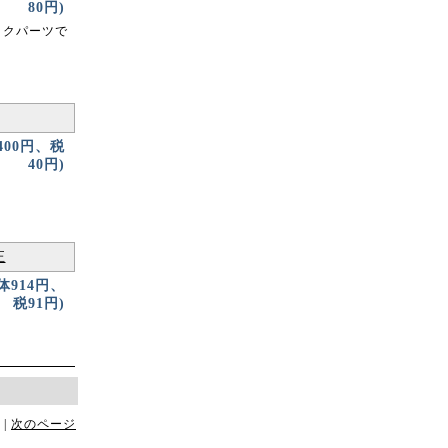
80円)
チックパーツで
400円、税
40円)
正
本体914円、
税91円)
 |
次のページ