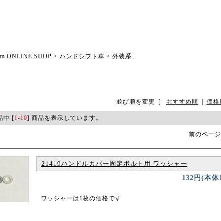
om ONLINE SHOP
>
ハンドシフト車
>
外装系
並び順を変更
[
おすすめ順
|
価格
品中 [
1
-
10
] 商品を表示しています。
前のページ
21419ハンドルカバー固定ボルト用 ワッシャー
132円(本体
ワッシャーは1枚の価格です