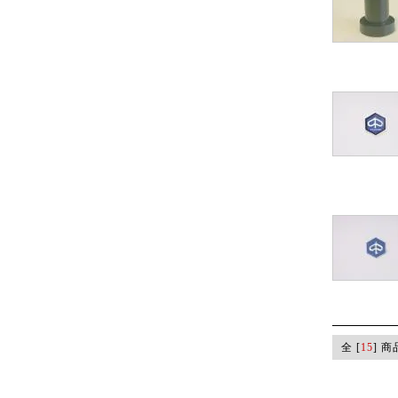
全 [
15
] 商