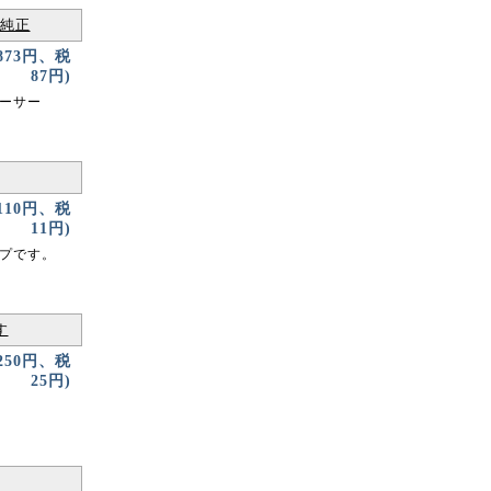
O純正
873円、税
87円)
ーサー
110円、税
11円)
プです。
す
250円、税
25円)