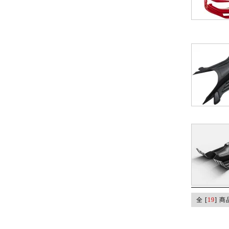
全 [
19
] 商