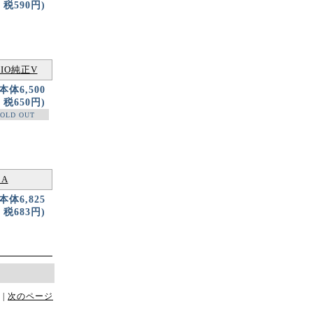
税590円)
GGIO純正V
(本体6,500
税650円)
OLD OUT
 A
(本体6,825
税683円)
 |
次のページ