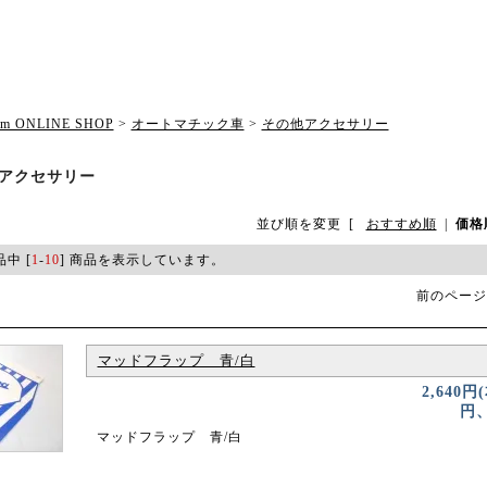
om ONLINE SHOP
>
オートマチック車
>
その他アクセサリー
アクセサリー
並び順を変更
[
おすすめ順
|
価格
品中 [
1
-
10
] 商品を表示しています。
前のページ
マッドフラップ 青/白
2,640円
円、
マッドフラップ 青/白