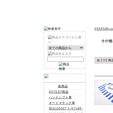
VESPA99.c
その他
全 [
19
] 商
新商品
OUTLET商品
ハンドシフト車
オートマチック車
MALOSSIﾌﾞﾚｰｷ/ﾌｨﾙﾀｰ