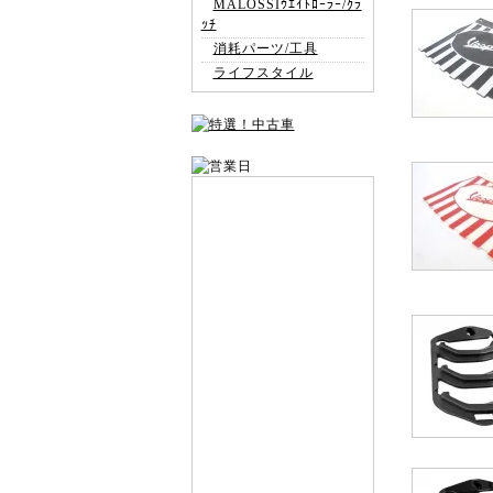
MALOSSIｳｴｲﾄﾛｰﾗｰ/ｸﾗ
ｯﾁ
消耗パーツ/工具
ライフスタイル