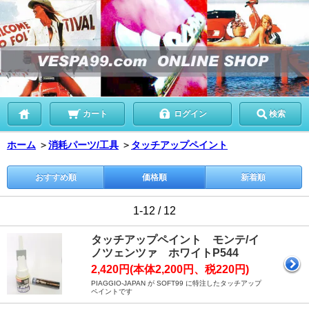
カート
ログイン
検索
ホーム
＞
消耗パーツ/工具
＞
タッチアップペイント
おすすめ順
価格順
新着順
1-12 / 12
タッチアップペイント モンテ/イ
ノツェンツァ ホワイトP544
2,420円(本体2,200円、税220円)
PIAGGIO-JAPAN が SOFT99 に特注したタッチアップ
ペイントです