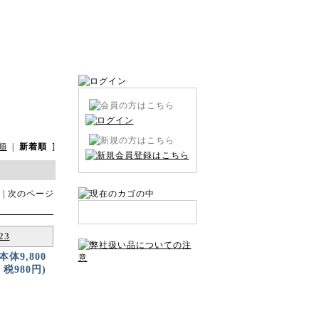
順
|
新着順
]
 | 次のページ
23
(本体9,800
税980円)