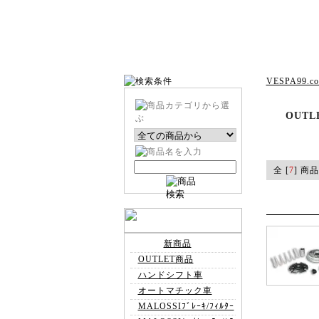
VESPA99.c
OUTL
全 [
7
] 商品
新商品
OUTLET商品
ハンドシフト車
オートマチック車
MALOSSIﾌﾞﾚｰｷ/ﾌｨﾙﾀｰ