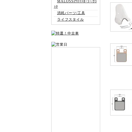
MALOSSIｳｴｲﾄﾛｰﾗｰ/ｸﾗ
ｯﾁ
消耗パーツ/工具
ライフスタイル