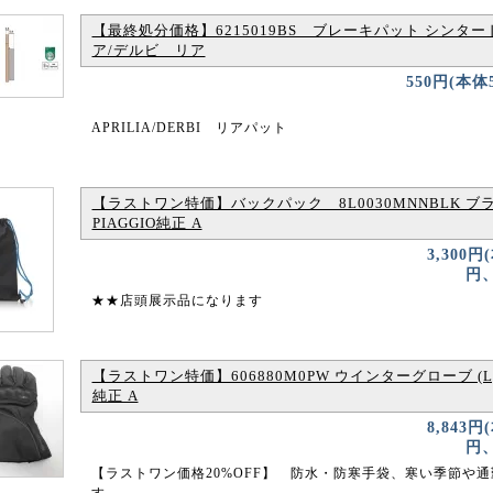
【最終処分価格】6215019BS ブレーキパット シンター
ア/デルビ リア
550円(本体
APRILIA/DERBI リアパット
【ラストワン特価】バックパック 8L0030MNNBLK ブ
PIAGGIO純正 A
3,300円
円、
★★店頭展示品になります
【ラストワン特価】606880M0PW ウインターグローブ (L) 
純正 A
8,843円
円、
【ラストワン価格20%OFF】 防水・防寒手袋、寒い季節や