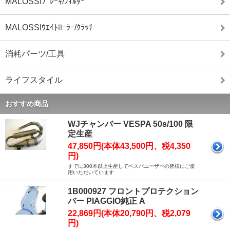
MALOSSIﾌﾞﾚｰｷ/ﾌｨﾙﾀｰ
MALOSSIｳｴｲﾄﾛｰﾗｰ/ｸﾗｯﾁ
消耗パーツ/工具
ライフスタイル
おすすめ商品
WJチャンバー VESPA 50s/100 限
定生産
47,850円(本体43,500円、税4,350
円)
すでに300本以上生産してベスパユーザーの皆様にご愛
用いただいています
1B000927 フロントプロテクション
バー PIAGGIO純正 A
22,869円(本体20,790円、税2,079
円)