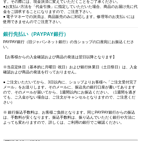
す。その際には、現金決済に変えていただくことをご了承ください。
●お支払い方法を「代金引換」に指定していただいた場合、商品のお届け先に代
金をご請求することになりますので、ご注意下さい。
● 電子マネーでの決済は、商品販売のみに対応します。修理等のお支払いには
使用できませんのでご注意下さい。
銀行先払い（PAYPAY銀行）
PAYPAY銀行（旧ジャパンネット銀行）の当ショップの口座宛にお振込くださ
い。
【お客様からの入金確認および商品の発送は翌日以降となります】
※当店定休日（基本的に月曜日･祝日）および銀行休業日（土日祭日）は、入金
確認および商品の発送を行っておりません。
● ご注文いただいてから、3日以内に、ショップよりお客様へ「ご注文受付完了
メール」をお送りします。そのメールに、振込先の銀行口座が書いてあります
ので、そのメールが届いてから、1週間以内にお振込ください。（1週間を過ぎ
ても、ご入金がない場合は、ご注文がキャンセルとなりますので、ご注意くだ
さい）
※ 銀行振込手数料は、お客様ご負担となります。同じPAYPAY銀行からの振込
は、手数料が安くなります。振込手数料は、振り込んでいただく銀行や方法に
よっても変わりますので、詳しくは、ご利用の銀行でご確認ください。