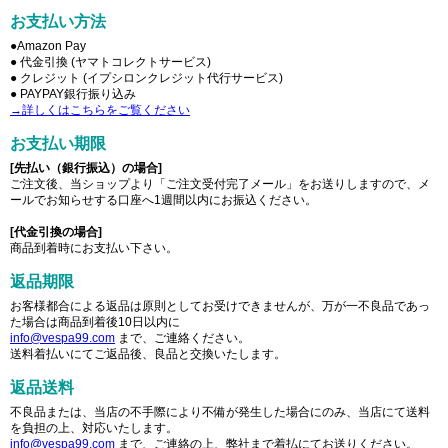
お支払い方法
●Amazon Pay
● 代金引換 (ヤマトコレクトサービス)
● クレジット (イプシロンクレジット代行サービス)
● PAYPAY銀行振り込み
→詳しくはこちらをご覧ください
お支払い期限
[先払い（銀行振込）の場合]
ご注文後、当ショップより「ご注文受付完了メール」をお送りしますので、メ
ールでお知らせする口座へ1週間以内にお振込ください。
[代金引換の場合]
商品到着時にお支払い下さい。
返品期限
お客様都合による返品は原則としてお受けできませんが、万が一不良品であっ
た場合は商品到着後10日以内に
info@vespa99.com
まで、ご連絡ください。
送料着払いにてご返品後、良品と交換いたします。
返品送料
不良品または、当店の不手際により不備が発生した場合にのみ、当店にて送料
を負担の上、対応いたします。
info@vespa99.com
まで、ご連絡の上、弊社まで着払にてお送りください。