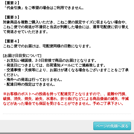
【重要２】
「代金引換」をご希望の場合はご利用できません。
【重要３】
対象商品を複数ご購入いただき、こねこ便の規定サイズに収まらない場合や、
こねこ便での発送が不適切と当店が判断した場合には、通常宅配便に切り替え
て発送させていただきます。
【重要４】
こねこ便でのお届けは、宅配便同様の日数になります。
[お届け日目安について]
・お支払い確認後、2-3日前後で商品のお届けとなります。
・発送日につきましては、出荷通知メールにてご連絡致します。
・交通事情・天候等により、お届けが遅くなる場合もございますことをご了承
ください。
・海外への発送は行っておりません。
・配達日時の指定はできません。
※お客様のポストへの投函を持って配達完了となりますので、、盗難や汚損、
破損、消失、焼失、紛失、水濡れ、折り曲げなどによる商品価値の滅失、半減
などがあった場合でも保証を受けることができません。予めご了承下さい。
ページの先頭へ戻る