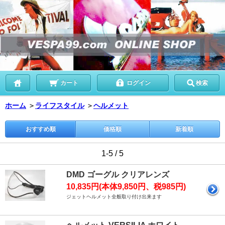
カート
ログイン
検索
ホーム
＞
ライフスタイル
＞
ヘルメット
おすすめ順
価格順
新着順
1-5 / 5
DMD ゴーグル クリアレンズ
10,835円(本体9,850円、税985円)
ジェットヘルメット全般取り付け出来ます