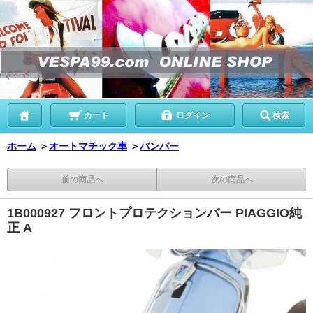
カート
ログイン
検索
ホーム
＞
オートマチック車
＞
バンパー
前の商品へ
次の商品へ
1B000927 フロントプロテクションバー PIAGGIO純
正 A