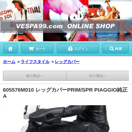
カート
ログイン
検索
ホーム
＞
ライフスタイル
＞
レッグカバー
前の商品へ
次の商品へ
605576M010 レッグカバーPRIM/SPR PIAGGIO純正
A