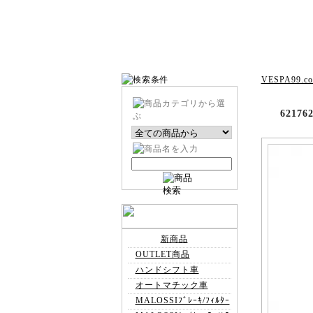
VESPA99.c
621
新商品
OUTLET商品
ハンドシフト車
オートマチック車
MALOSSIﾌﾞﾚｰｷ/ﾌｨﾙﾀｰ