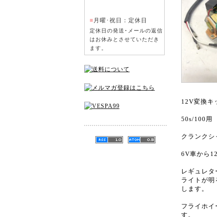
■
月曜･祝日：定休日
定休日の発送･メールの返信
はお休みとさせていただき
ます。
12V変換
50s/100
クランクシャ
6V車から
レギュレタ
ライトが明
します。
フライホイ
す。