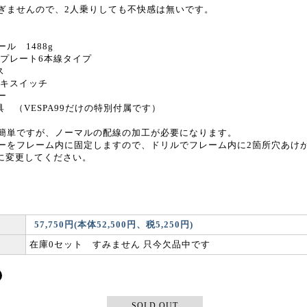
ぎませんので、2人乗りしても不快感は無いです。
ル 1488g
クプレート6本線タイプ
ス
ーキスイッチ
ー
具 （VESPA99だけの特別付属です）
簡単ですが、ノーマルの配線の加工が必要になります。
ーをフレーム内に固定しますので、ドリルでフレーム内に2箇所穴あけ
Vに変更してください。
57,750円(本体52,500円、税5,250円)
在庫0セット すみません 只今欠品中です
SOLD OUT