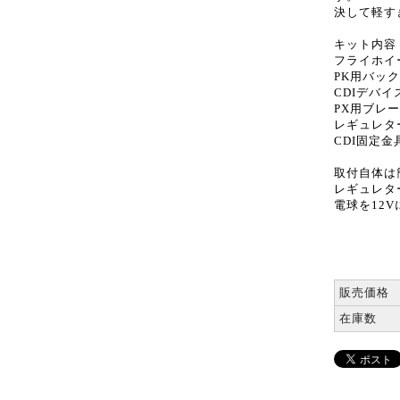
決して軽す
キット内容
フライホイー
PK用バッ
CDIデバイ
PX用ブレ
レギュレタ
CDI固定金
取付自体は
レギュレタ
電球を12
販売価格
在庫数