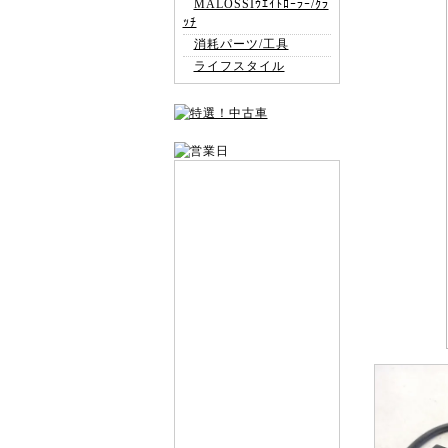
MALOSSIｳｴｲﾄﾛｰﾗｰ/ｸﾗ
ｯﾁ
消耗パーツ/工具
ライフスタイル