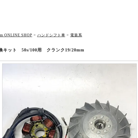
om ONLINE SHOP
>
ハンドシフト車
>
電装系
換キット 50s/100用 クランク19/20mm