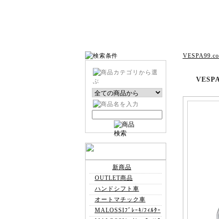
VESPA99.c
VES
新商品
OUTLET商品
ハンドシフト車
オートマチック車
MALOSSIﾌﾞﾚｰｷ/ﾌｨﾙﾀｰ