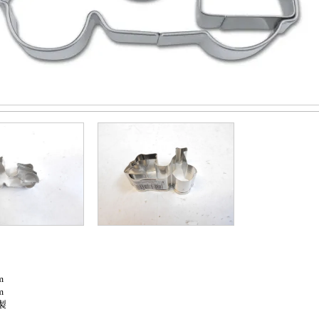
m
m
製