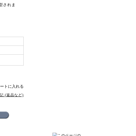
型されま
 (返品など)