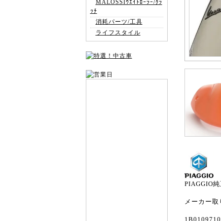
MALOSSIｳｴｲﾄﾛｰﾗｰ/ｸﾗ
ｯﾁ
消耗パーツ/工具
ライフスタイル
PIAGGIO
メーカー取
1B010971