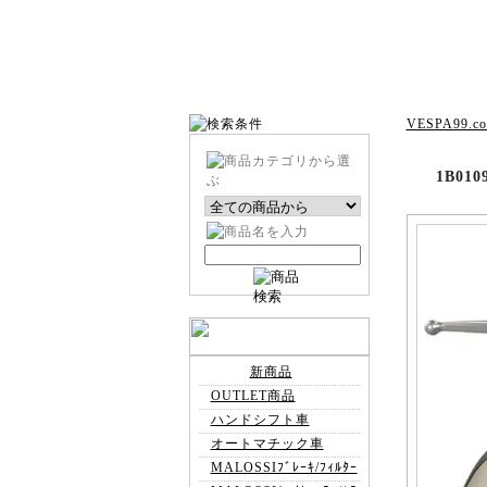
VESPA99.c
1B01
新商品
OUTLET商品
ハンドシフト車
オートマチック車
MALOSSIﾌﾞﾚｰｷ/ﾌｨﾙﾀｰ