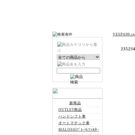
VESPA99.c
2352
新商品
OUTLET商品
ハンドシフト車
オートマチック車
MALOSSIﾌﾞﾚｰｷ/ﾌｨﾙﾀｰ