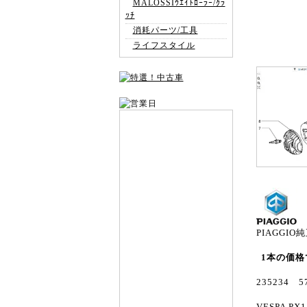
MALOSSIｳｴｲﾄﾛｰﾗｰ/ｸﾗ
ｯﾁ
消耗パーツ/工具
ライフスタイル
PIAGGIO
1本の価格
235234
VESPA PX1