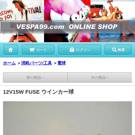
カート
ログイン
検索
ホーム
＞
消耗パーツ/工具
＞
電球
前の商品へ
次の商品へ
12V15W FUSE ウインカー球