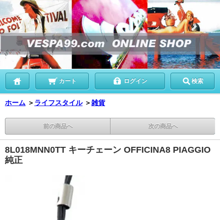
カート
ログイン
検索
ホーム
＞
ライフスタイル
＞
雑貨
前の商品へ
次の商品へ
8L018MNN0TT キーチェーン OFFICINA8 PIAGGIO
純正