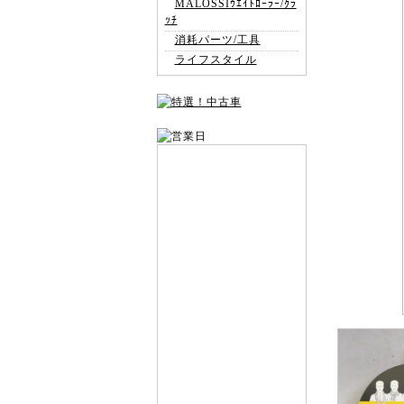
MALOSSIｳｴｲﾄﾛｰﾗｰ/ｸﾗ
ｯﾁ
消耗パーツ/工具
ライフスタイル