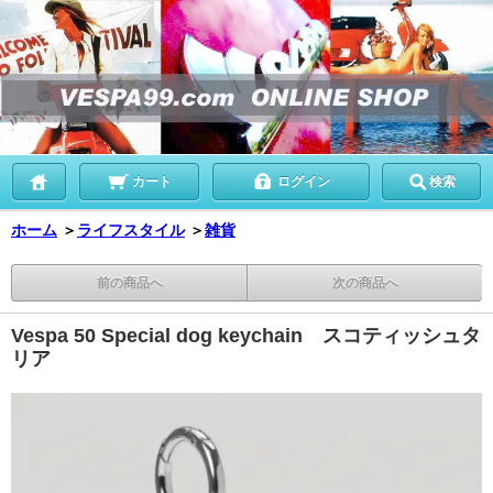
カート
ログイン
検索
ホーム
＞
ライフスタイル
＞
雑貨
前の商品へ
次の商品へ
Vespa 50 Special dog keychain スコティッシュタ
リア