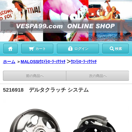
カート
ログイン
検索
ホーム
＞
MALOSSIｳｴｲﾄﾛｰﾗｰ/ｸﾗｯﾁ
＞
ｳｴｲﾄﾛｰﾗｰ/ｸﾗｯﾁ
前の商品へ
次の商品へ
5216918 デルタクラッチ システム