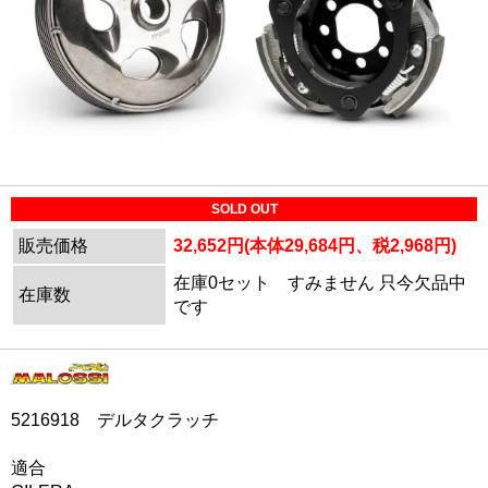
SOLD OUT
販売価格
32,652円(本体29,684円、税2,968円)
在庫0セット すみません 只今欠品中
在庫数
です
5216918 デルタクラッチ
適合