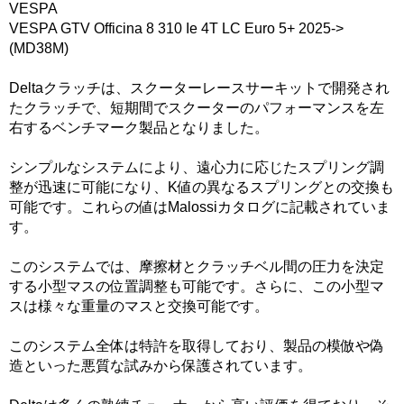
VESPA
VESPA GTV Officina 8 310 Ie 4T LC Euro 5+ 2025->
(MD38M)
Deltaクラッチは、スクーターレースサーキットで開発され
たクラッチで、短期間でスクーターのパフォーマンスを左
右するベンチマーク製品となりました。
シンプルなシステムにより、遠心力に応じたスプリング調
整が迅速に可能になり、K値の異なるスプリングとの交換も
可能です。これらの値はMalossiカタログに記載されていま
す。
このシステムでは、摩擦材とクラッチベル間の圧力を決定
する小型マスの位置調整も可能です。さらに、この小型マ
スは様々な重量のマスと交換可能です。
このシステム全体は特許を取得しており、製品の模倣や偽
造といった悪質な試みから保護されています。