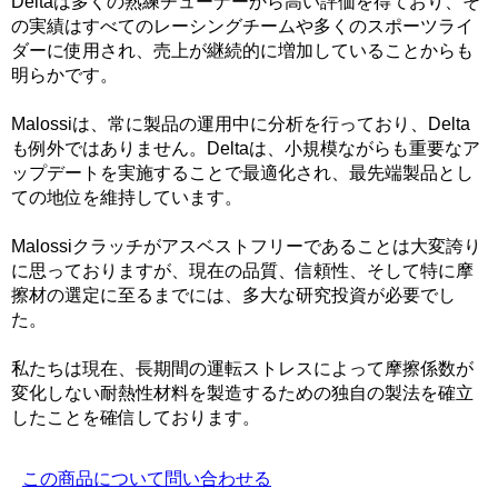
Deltaは多くの熟練チューナーから高い評価を得ており、そ
の実績はすべてのレーシングチームや多くのスポーツライ
ダーに使用され、売上が継続的に増加していることからも
明らかです。
Malossiは、常に製品の運用中に分析を行っており、Delta
も例外ではありません。Deltaは、小規模ながらも重要なア
ップデートを実施することで最適化され、最先端製品とし
ての地位を維持しています。
Malossiクラッチがアスベストフリーであることは大変誇り
に思っておりますが、現在の品質、信頼性、そして特に摩
擦材の選定に至るまでには、多大な研究投資が必要でし
た。
私たちは現在、長期間の運転ストレスによって摩擦係数が
変化しない耐熱性材料を製造するための独自の製法を確立
したことを確信しております。
この商品について問い合わせる