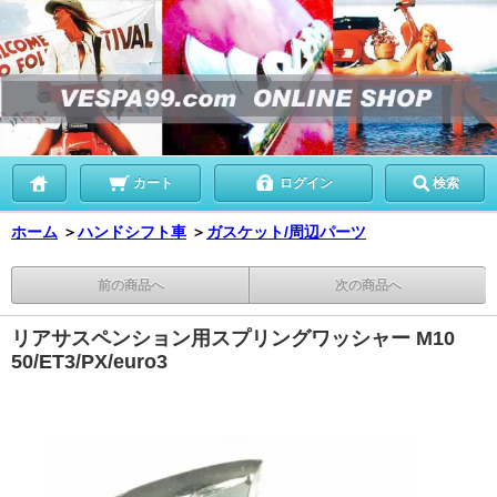
カート
ログイン
検索
ホーム
＞
ハンドシフト車
＞
ガスケット/周辺パーツ
前の商品へ
次の商品へ
リアサスペンション用スプリングワッシャー M10
50/ET3/PX/euro3