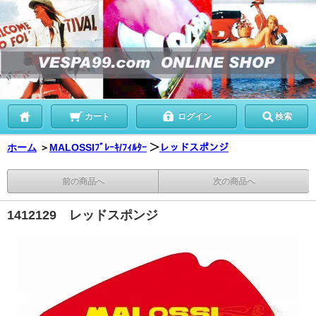
カート
ログイン
検索
ホーム
＞
MALOSSIﾌﾞﾚｰｷ/ﾌｨﾙﾀｰ
＞
レッドスポンジ
前の商品へ
次の商品へ
1412129 レッドスポンジ