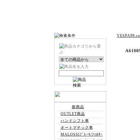
VESPA99.c
A61
新商品
OUTLET商品
ハンドシフト車
オートマチック車
MALOSSIﾌﾞﾚｰｷ/ﾌｨﾙﾀｰ