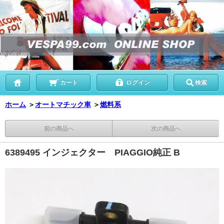
カート
ログイン
検索
ホーム
＞
オートマチック車
＞
燃料系
前の商品へ
次の商品へ
6389495 インジェクター PIAGGIO純正 B