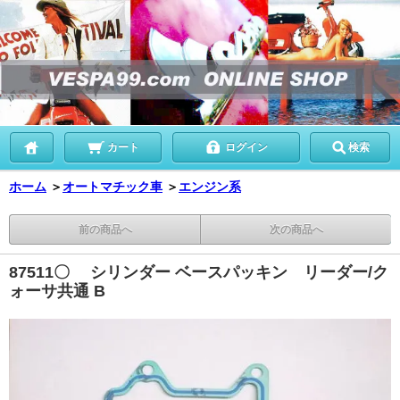
カート
ログイン
検索
ホーム
＞
オートマチック車
＞
エンジン系
前の商品へ
次の商品へ
87511〇 シリンダー ベースパッキン リーダー/ク
ォーサ共通 B