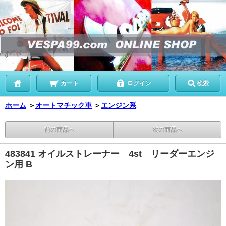
カート
ログイン
検索
ホーム
＞
オートマチック車
＞
エンジン系
前の商品へ
次の商品へ
483841 オイルストレーナー 4st リーダーエンジ
ン用 B