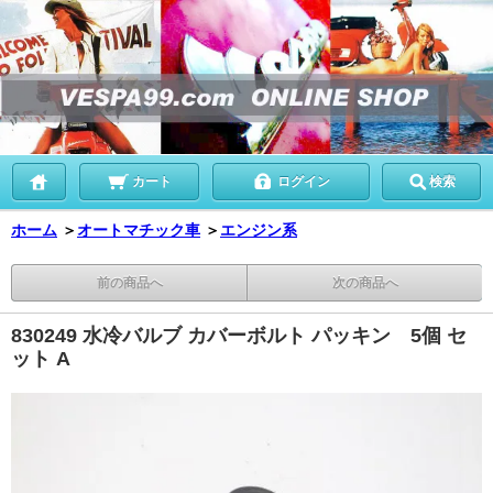
カート
ログイン
検索
ホーム
＞
オートマチック車
＞
エンジン系
前の商品へ
次の商品へ
830249 水冷バルブ カバーボルト パッキン 5個 セ
ット A