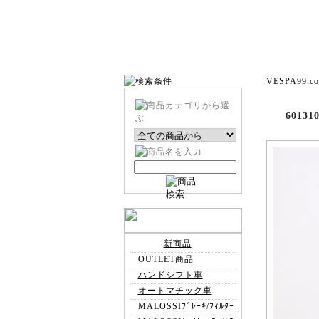
VESPA99.c
6013
新商品
OUTLET商品
ハンドシフト車
オートマチック車
MALOSSIﾌﾞﾚｰｷ/ﾌｨﾙﾀｰ