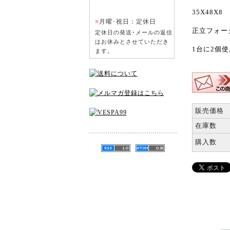
35X48X8
■
月曜･祝日：定休日
正立フォー
定休日の発送･メールの返信
はお休みとさせていただき
1台に2個
ます。
販売価格
在庫数
購入数