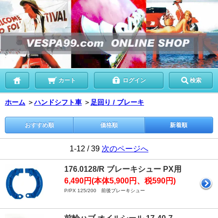
カート
ログイン
検索
ホーム
＞
ハンドシフト車
＞
足回り / ブレーキ
おすすめ順
価格順
新着順
1-12 / 39
次のページへ
176.0128/R ブレーキシュー PX用
6,490円(本体5,900円、税590円)
P/PX 125/200 前後ブレーキシュー