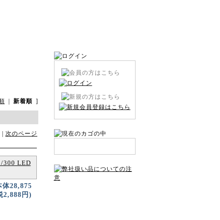
順
|
新着順
]
 |
次のページ
300 LED
本体28,875
2,888円)