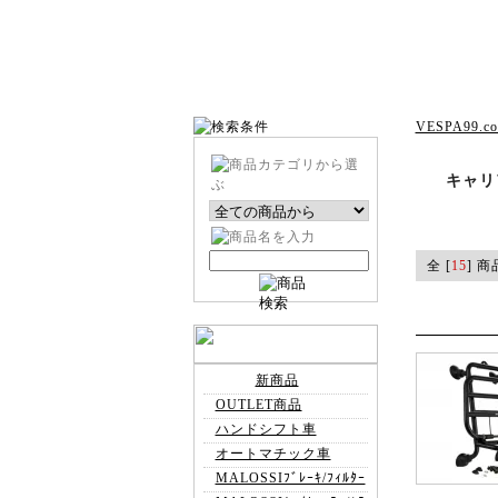
VESPA99.c
キャリ
全 [
15
] 商
新商品
OUTLET商品
ハンドシフト車
オートマチック車
MALOSSIﾌﾞﾚｰｷ/ﾌｨﾙﾀｰ