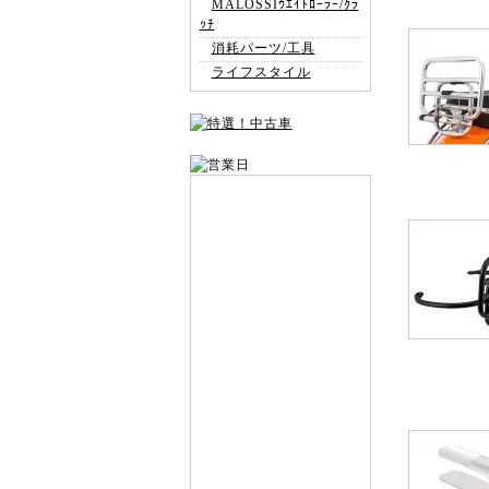
MALOSSIｳｴｲﾄﾛｰﾗｰ/ｸﾗ
ｯﾁ
消耗パーツ/工具
ライフスタイル