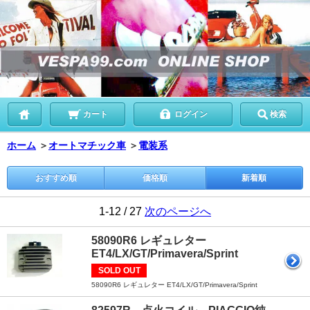
カート
ログイン
検索
ホーム
＞
オートマチック車
＞
電装系
おすすめ順
価格順
新着順
1-12 / 27
次のページへ
58090R6 レギュレター
ET4/LX/GT/Primavera/Sprint
SOLD OUT
58090R6 レギュレター ET4/LX/GT/Primavera/Sprint