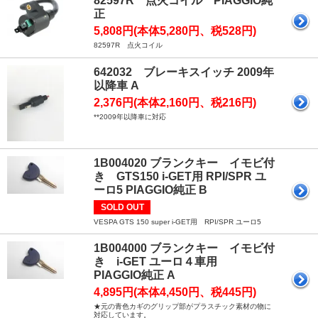
82597R 点火コイル PIAGGIO純
正
5,808円(本体5,280円、税528円)
82597R 点火コイル
642032 ブレーキスイッチ 2009年
以降車 A
2,376円(本体2,160円、税216円)
**2009年以降車に対応
1B004020 ブランクキー イモビ付
き GTS150 i-GET用 RPI/SPR ユ
ーロ5 PIAGGIO純正 B
SOLD OUT
VESPA GTS 150 super i-GET用 RPI/SPR ユーロ5
1B004000 ブランクキー イモビ付
き i-GET ユーロ４車用
PIAGGIO純正 A
4,895円(本体4,450円、税445円)
★元の青色カギのグリップ部がプラスチック素材の物に
対応しています。