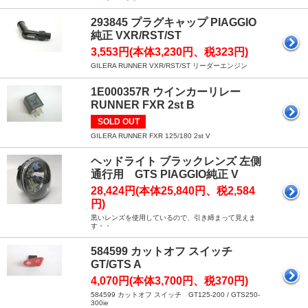
293845 プラグキャップ PIAGGIO
純正 VXR/RST/ST
3,553円(本体3,230円、税323円)
GILERA RUNNER VXR/RST/ST リーダーエンジン
1E000357R ウインカーリレー
RUNNER FXR 2st B
SOLD OUT
GILERA RUNNER FXR 125/180 2st V
ヘッドライト ブラックレンズ 左側
通行用 GTS PIAGGIO純正 V
28,424円(本体25,840円、税2,584
円)
黒いレンズを使用しているので、引き締まって見えま
す・・
584599 カットオフ スイッチ
GT/GTS A
4,070円(本体3,700円、税370円)
584599 カットオフ スイッチ GT125-200 / GTS250-
300ie