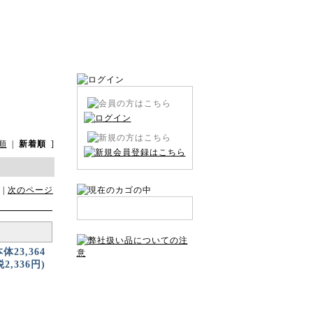
順
|
新着順
]
|
次のページ
本体23,364
2,336円)