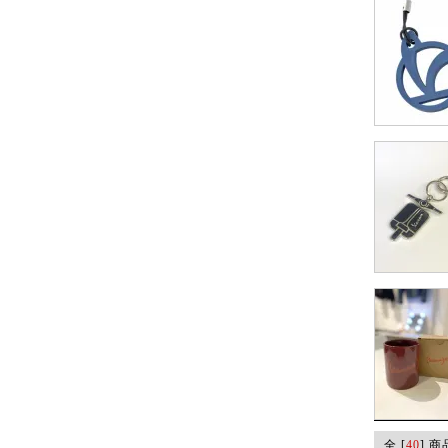
全 [
40
] 商