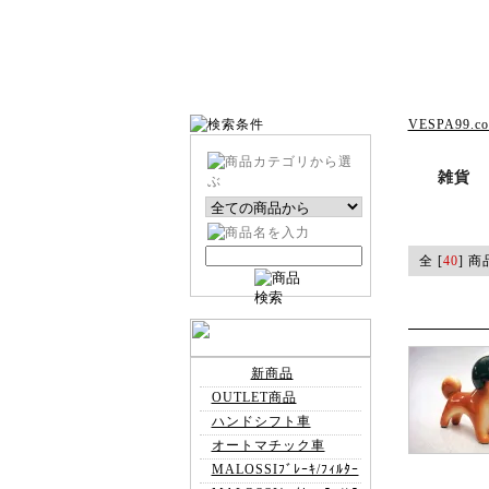
VESPA99.c
雑貨
全 [
40
] 商
新商品
OUTLET商品
ハンドシフト車
オートマチック車
MALOSSIﾌﾞﾚｰｷ/ﾌｨﾙﾀｰ