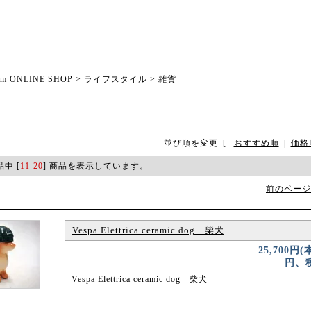
om ONLINE SHOP
>
ライフスタイル
>
雑貨
並び順を変更
[
おすすめ順
|
価格
品中 [
11
-
20
] 商品を表示しています。
前のページ
Vespa Elettrica ceramic dog 柴犬
25,700円(
円、税
Vespa Elettrica ceramic dog 柴犬