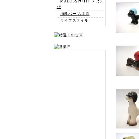
MALOSSIｳｴｲﾄﾛｰﾗｰ/ｸﾗ
ｯﾁ
消耗パーツ/工具
ライフスタイル