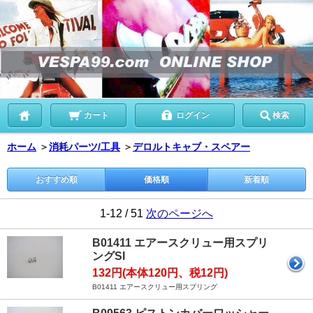
カート
ログイン
検索
ホーム
＞
消耗パーツ/工具
＞
デロルトキャブ・スペアー
おすすめ順
価格順
新着順
1-12 / 51
次のページへ
B01411 エアースクリュー用スプリ
ングSI
132円(本体120円、税12円)
B01411 エアースクリュー用スプリング