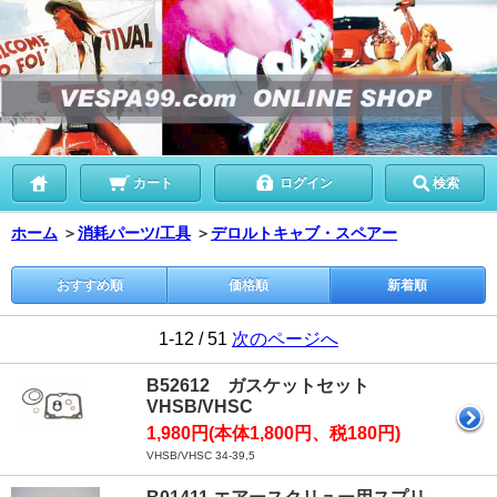
カート
ログイン
検索
ホーム
＞
消耗パーツ/工具
＞
デロルトキャブ・スペアー
おすすめ順
価格順
新着順
1-12 / 51
次のページへ
B52612 ガスケットセット
VHSB/VHSC
1,980円(本体1,800円、税180円)
VHSB/VHSC 34-39,5