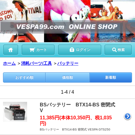
カート
ログイン
検索
ホーム
＞
消耗パーツ/工具
＞
バッテリー
おすすめ順
価格順
新着順
1-4 / 4
BSバッテリー BTX14-BS 密閉式
V
11,385円(本体10,350円、税1,035
円)
BSバッテリー BTX14-BS 密閉式 VESPA GTS250