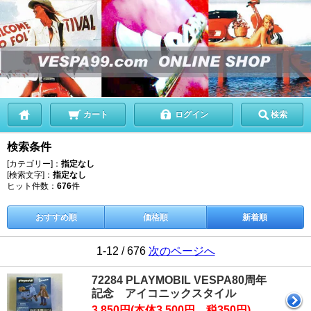
カート
ログイン
検索
検索条件
[カテゴリー]：
指定なし
[検索文字]：
指定なし
ヒット件数：
676
件
おすすめ順
価格順
新着順
1-12 / 676
次のページへ
72284 PLAYMOBIL VESPA80周年
記念 アイコニックスタイル
3,850円(本体3,500円、税350円)