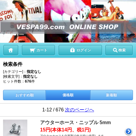
カート
ログイン
検索
検索条件
[カテゴリー]：
指定なし
[検索文字]：
指定なし
ヒット件数：
676
件
おすすめ順
価格順
新着順
1-12 / 676
次のページへ
アウターホース・ニップル 5mm
15円(本体14円、税1円)
アウターホースを自家製で作る時に使用します