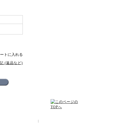
 (返品など)
配送方法･送料について
｜
プライバシーポリシー
ILERA]・デルビ[DERBI]の修理、販売、全国通販を行っています。