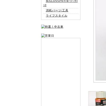
MALOSSIｳｴｲﾄﾛｰﾗｰ/ｸﾗ
ｯﾁ
消耗パーツ/工具
ライフスタイル