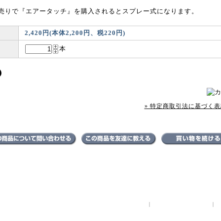
売りで『エアータッチ』を購入されるとスプレー式になります。
2,420円(本体2,200円、税220円)
本
» 特定商取引法に基づく表記
特定商取引法に基づく表記
｜
支払い方法について
｜
VESPA99はマロッシ[MALOSSI]・ベスパ[VESPA]・ジレラ[G