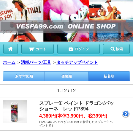
カート
ログイン
検索
ホーム
＞
消耗パーツ/工具
＞
タッチアップペイント
おすすめ順
価格順
新着順
1-12 / 12
スプレー缶 ペイント ドラゴン/パッ
ショーネ レッドP894
4,389円(本体3,990円、税399円)
PIAGGIO-JAPAN が SOFT99 に特注したスプレー缶ペ
イントです