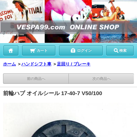
カート
ログイン
検索
ホーム
＞
ハンドシフト車
＞
足回り / ブレーキ
前の商品へ
次の商品へ
前輪ハブ オイルシール 17-40-7 V50/100