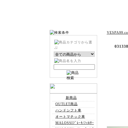
VESPA99.c
031
新商品
OUTLET商品
ハンドシフト車
オートマチック車
MALOSSIﾌﾞﾚｰｷ/ﾌｨﾙﾀｰ