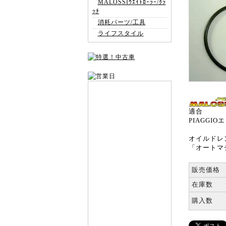
MALOSSIｳｴｲﾄﾛｰﾗｰ/ｸﾗ
ｯﾁ
消耗パーツ/工具
ライフスタイル
適合
PIAGGI
オイルドレ
「オートマ
販売価格
在庫数
購入数