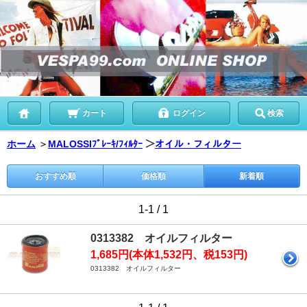
カート
ログイン
検索
ホーム
＞
MALOSSIﾌﾞﾚｰｷ/ﾌｨﾙﾀｰ
＞
オイル・フィルター
おすすめ順
価格順
新着順
1-1 / 1
0313382 オイルフィルター
1,685円(本体1,532円、税153円)
0313382 オイルフィルター