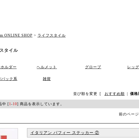
om ONLINE SHOP
>
ライフスタイル
スタイル
話ホルダー
ヘルメット
グローブ
レッ
/バック系
雑貨
並び順を変更
[
おすすめ順
|
価格
品中 [
1
-
10
] 商品を表示しています。
前のページ
イタリアン パフィー ステッカー ②