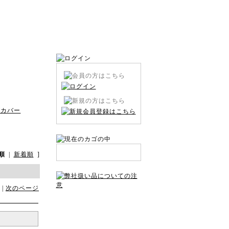
グカバー
順
|
新着順
]
 |
次のページ