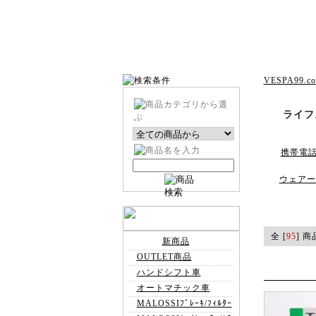
VESPA99.c
ライフ
携帯電
ウェアー
全 [
95
] 商
新商品
OUTLET商品
ハンドシフト車
オートマチック車
MALOSSIﾌﾞﾚｰｷ/ﾌｨﾙﾀｰ