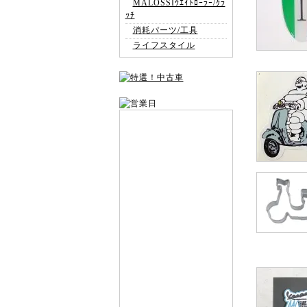
MALOSSIｳｴｲﾄﾛｰﾗｰ/ｸﾗ
ｯﾁ
消耗パーツ/工具
ライフスタイル