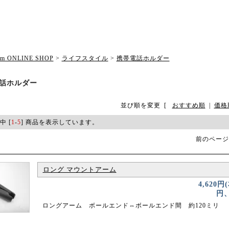
om ONLINE SHOP
>
ライフスタイル
>
携帯電話ホルダー
話ホルダー
並び順を変更
[
おすすめ順
|
価格
中 [
1
-
5
] 商品を表示しています。
前のページ
ロング マウントアーム
4,620円
円、
ロングアーム ボールエンド⇔ボールエンド間 約120ミリ