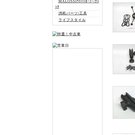
MALOSSIｳｴｲﾄﾛｰﾗｰ/ｸﾗ
ｯﾁ
消耗パーツ/工具
ライフスタイル