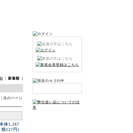
順
|
新着順
]
| 次のページ
(本体1,267
税127円)