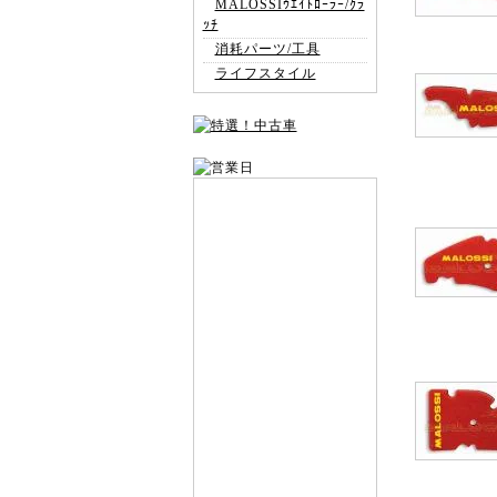
MALOSSIｳｴｲﾄﾛｰﾗｰ/ｸﾗ
ｯﾁ
消耗パーツ/工具
ライフスタイル