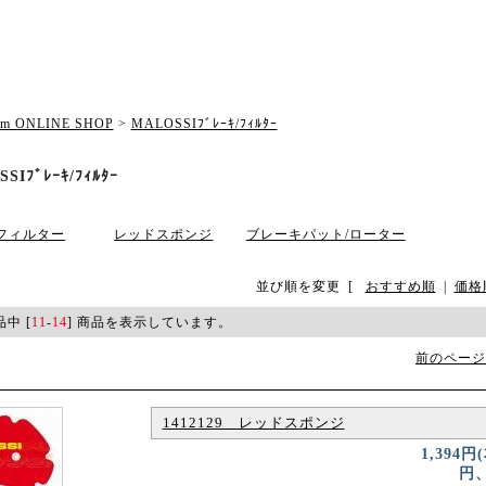
om ONLINE SHOP
>
MALOSSIﾌﾞﾚｰｷ/ﾌｨﾙﾀｰ
SIﾌﾞﾚｰｷ/ﾌｨﾙﾀｰ
フィルター
レッドスポンジ
ブレーキパット/ローター
並び順を変更
[
おすすめ順
|
価格
品中 [
11
-
14
] 商品を表示しています。
前のページ
1412129 レッドスポンジ
1,394円
円、